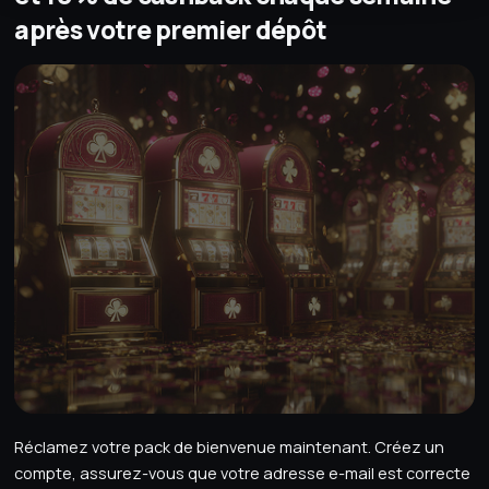
après votre premier dépôt
Réclamez votre pack de bienvenue maintenant. Créez un
compte, assurez-vous que votre adresse e-mail est correcte