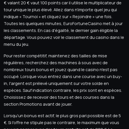
€ valant 20 € vaut 100 points car il utilise le multiplicateur de
tour unique le plus élevé. Allez dans n'importe quel jeu qui
indique « Tournoi » et cliquez sur « Rejoindre » une fois.
Toutes les quelques minutes, EuroFortuneCasino met à jour
les classements. En cas d'égalité, le dernier gain éligible la
départage. Vous pouvez voir le classement du casino dans le
menu du jeu.
Pour rester compétitif, maintenez des tailles de mise
régulières, recherchez des machines à sous avec de
nombreux tours bonus et jouez quand le casino n'est pas
occupé. Lorsque vous entrez dans une course avec un buy-
in, l'argent est prélevé uniquement sur votre solde en
espèces. Sauf indication contraire, les prix sont en espèces.
Choisissez de recevoir des tours et des courses dans la
section Promotions avant de jouer.
Lorsqu'un bonus est actif, le plus gros pari possible est de 5
€. Si l'offre ne stipule pas le contraire, le maximum que vous