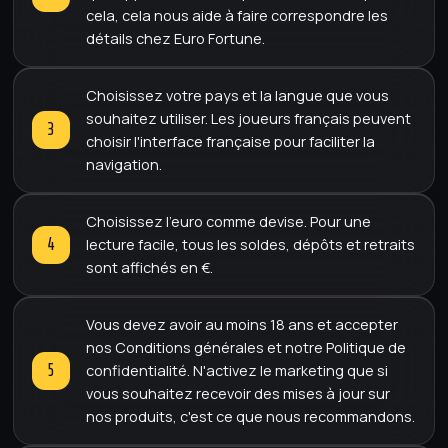
cela, cela nous aide à faire correspondre les
détails chez Euro Fortune.
Choisissez votre pays et la langue que vous
souhaitez utiliser. Les joueurs français peuvent
choisir l'interface française pour faciliter la
navigation.
Choisissez l'euro comme devise. Pour une
lecture facile, tous les soldes, dépôts et retraits
sont affichés en €.
Vous devez avoir au moins 18 ans et accepter
nos Conditions générales et notre Politique de
confidentialité. N'activez le marketing que si
vous souhaitez recevoir des mises à jour sur
nos produits, c'est ce que nous recommandons.