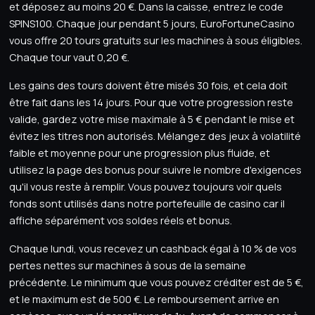
et déposez au moins 20 €. Dans la caisse, entrez le code
SPINS100. Chaque jour pendant 5 jours, EuroFortuneCasino
vous offre 20 tours gratuits sur les machines à sous éligibles.
Chaque tour vaut 0,20 €.
Les gains des tours doivent être misés 30 fois, et cela doit
être fait dans les 14 jours. Pour que votre progression reste
valide, gardez votre mise maximale à 5 € pendant le mise et
évitez les titres non autorisés. Mélangez des jeux à volatilité
faible et moyenne pour une progression plus fluide, et
utilisez la page des bonus pour suivre le nombre d'exigences
qu'il vous reste à remplir. Vous pouvez toujours voir quels
fonds sont utilisés dans notre portefeuille de casino car il
affiche séparément vos soldes réels et bonus.
Chaque lundi, vous recevez un cashback égal à 10 % de vos
pertes nettes sur machines à sous de la semaine
précédente. Le minimum que vous pouvez créditer est de 5 €,
et le maximum est de 500 €. Le remboursement arrive en