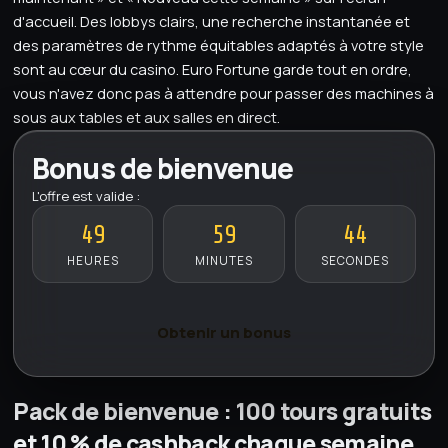
d'accueil. Des lobbys clairs, une recherche instantanée et
des paramètres de rythme équitables adaptés à votre style
sont au cœur du casino. Euro Fortune garde tout en ordre,
vous n'avez donc pas à attendre pour passer des machines à
sous aux tables et aux salles en direct.
Bonus de bienvenue
L'offre est valide :
49
59
42
HEURES
MINUTES
SECONDES
Obtenir un bonus
Pack de bienvenue : 100 tours gratuits
et 10 % de cashback chaque semaine