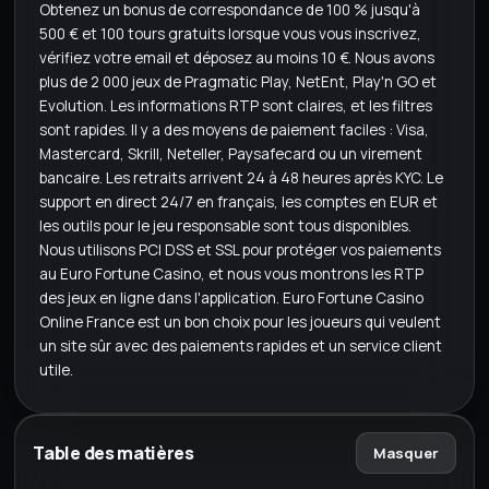
Obtenez un bonus de correspondance de 100 % jusqu'à
500 € et 100 tours gratuits lorsque vous vous inscrivez,
vérifiez votre email et déposez au moins 10 €. Nous avons
plus de 2 000 jeux de Pragmatic Play, NetEnt, Play'n GO et
Evolution. Les informations RTP sont claires, et les filtres
sont rapides. Il y a des moyens de paiement faciles : Visa,
Mastercard, Skrill, Neteller, Paysafecard ou un virement
bancaire. Les retraits arrivent 24 à 48 heures après KYC. Le
support en direct 24/7 en français, les comptes en EUR et
les outils pour le jeu responsable sont tous disponibles.
Nous utilisons PCI DSS et SSL pour protéger vos paiements
au Euro Fortune Casino, et nous vous montrons les RTP
des jeux en ligne dans l'application. Euro Fortune Casino
Online France est un bon choix pour les joueurs qui veulent
un site sûr avec des paiements rapides et un service client
utile.
Table des matières
Masquer