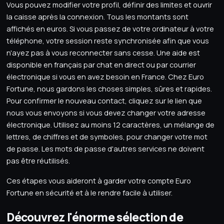
Vous pouvez modifier votre profil, définir des limites et ouvrir
la caisse après la connexion. Tous les montants sont
affichés en euros. Si vous passez de votre ordinateur à votre
téléphone, votre session reste synchronisée afin que vous
n'ayez pas à vous reconnecter sans cesse. Une aide est
disponible en français par chat en direct ou par courrier
électronique si vous en avez besoin en France. Chez Euro
Fortune, nous gardons les choses simples, sûres et rapides.
Pour confirmer le nouveau contact, cliquez sur le lien que
nous vous envoyons si vous devez changer votre adresse
électronique. Utilisez au moins 12 caractères, un mélange de
lettres, de chiffres et de symboles, pour changer votre mot
de passe. Les mots de passe d'autres services ne doivent
pas être réutilisés.
Ces étapes vous aideront à garder votre compte Euro
Fortune en sécurité et à le rendre facile à utiliser.
Découvrez l'énorme sélection de