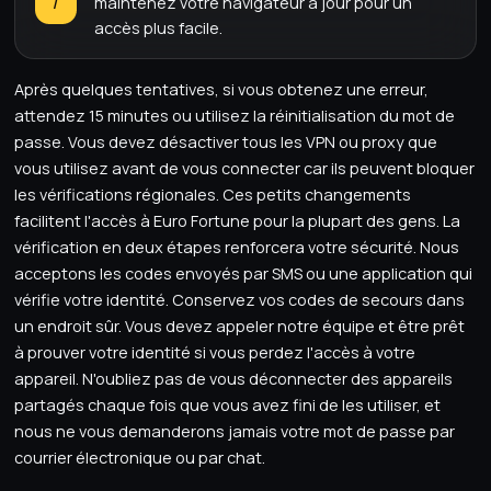
maintenez votre navigateur à jour pour un
accès plus facile.
Après quelques tentatives, si vous obtenez une erreur,
attendez 15 minutes ou utilisez la réinitialisation du mot de
passe. Vous devez désactiver tous les VPN ou proxy que
vous utilisez avant de vous connecter car ils peuvent bloquer
les vérifications régionales. Ces petits changements
facilitent l'accès à Euro Fortune pour la plupart des gens. La
vérification en deux étapes renforcera votre sécurité. Nous
acceptons les codes envoyés par SMS ou une application qui
vérifie votre identité. Conservez vos codes de secours dans
un endroit sûr. Vous devez appeler notre équipe et être prêt
à prouver votre identité si vous perdez l'accès à votre
appareil. N'oubliez pas de vous déconnecter des appareils
partagés chaque fois que vous avez fini de les utiliser, et
nous ne vous demanderons jamais votre mot de passe par
courrier électronique ou par chat.